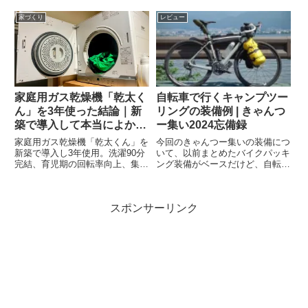
た途端で温いこと温いこと。薄手
帰ってきてな、風呂入って、ちょ
の長グローブですら暑くなってし
うどあがった頃に娘の寝かしつけ
家づくり
レビュー
まい素手、ついでにウインドブレ
終わった嫁さんが起きてきてくれ
イカーも脱いで...
て、今日近所のスーパーで安かっ
たっていうカツオのタタキ(そ
れ...
家庭用ガス乾燥機「乾太く
自転車で行くキャンプツー
ん」を3年使った結論｜新
リングの装備例 | きゃんつ
築で導入して本当によかっ
ー集い2024忘備録
た理由と欠点
家庭用ガス乾燥機「乾太くん」を
今回のきゃんつー集いの装備につ
新築で導入し3年使用。洗濯90分
いて、以前まとめたバイクパッキ
完結、育児期の回転率向上、集塵
ング装備がベースだけど、自転車
力やGORE-TEX手入れまで、リ
も変わったしちょっとした忘備録
アルなメリットと設置の欠点を正
代わりに。自転車：DAVOS D-
直に解説。
309導入後初のキャンプツーリン
スポンサーリンク
グ積載。走りに関してはJARIに
あった「荷物を積んだほ...