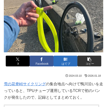
X
Facebook
はてブ
コピー
2024.03.10
2026.01.18
雪の花脊峠サイクリング
の集合地点へ向けて鴨川沿いを走
っていると、TPUチューブ運用しているTCRで初のパン
クが発生したので、記録としてまとめておく。