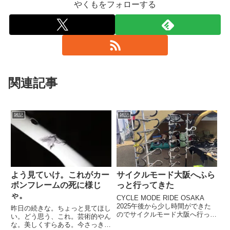
やくもをフォローする
関連記事
雑記
雑記
よう見ていけ。これがカー
サイクルモード大阪へふら
ボンフレームの死に様じ
っと行ってきた
ゃ。
CYCLE MODE RIDE OSAKA
2025午後から少し時間ができた
昨日の続きな。ちょっと見てほし
のでサイクルモード大阪へ行って
い。どう思う、これ。芸術的やん
きた。河川敷を走れば3月になっ
な。美しくすらある。今さっき家