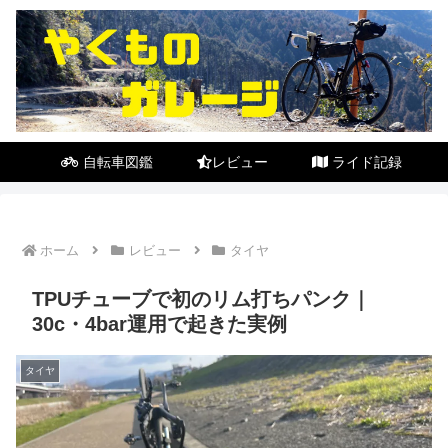
自転車図鑑
レビュー
ライド記録
ホーム
レビュー
タイヤ
TPUチューブで初のリム打ちパンク｜
30c・4bar運用で起きた実例
タイヤ