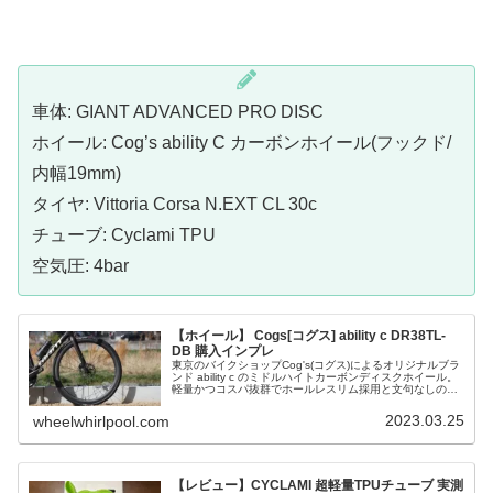
車体: GIANT ADVANCED PRO DISC
ホイール: Cog’s ability C カーボンホイール(フックド/
内幅19mm)
タイヤ: Vittoria Corsa N.EXT CL 30c
チューブ: Cyclami TPU
空気圧: 4bar
【ホイール】 Cogs[コグス] ability c DR38TL-
DB 購入インプレ
東京のバイクショップCog's(コグス)によるオリジナルブラ
ンド ability c のミドルハイトカーボンディスクホイール。
軽量かつコスパ抜群でホールレスリム採用と文句なしの構
成。チューブレス化ならホールレスはマスト。
2023.03.25
wheelwhirlpool.com
【レビュー】CYCLAMI 超軽量TPUチューブ 実測