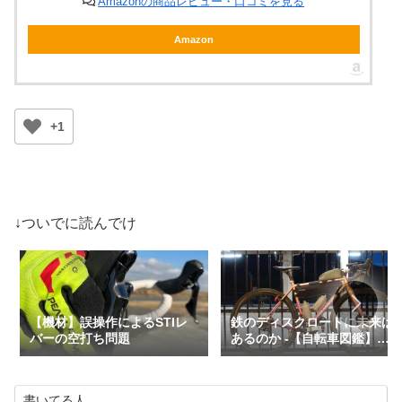
Amazonの商品レビュー・口コミを見る
Amazon
+1
↓ついでに読んでけ
【機材】誤操作によるSTIレ
鉄のディスクロードに未来は
バーの空打ち問題
あるのか -【自転車図鑑】
EXTAR PROTON 【57台目】
書いてる人