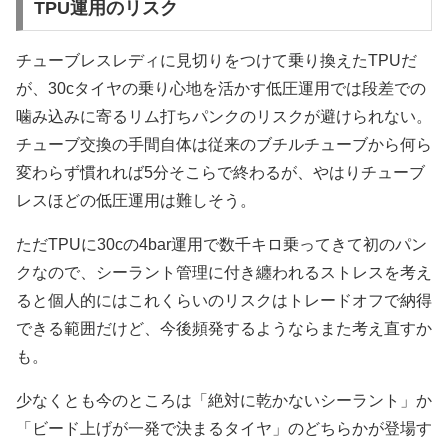
TPU運用のリスク
チューブレスレディに見切りをつけて乗り換えたTPUだ
が、30cタイヤの乗り心地を活かす低圧運用では段差での
噛み込みに寄るリム打ちパンクのリスクが避けられない。
チューブ交換の手間自体は従来のブチルチューブから何ら
変わらず慣れれば5分そこらで終わるが、やはりチューブ
レスほどの低圧運用は難しそう。
ただTPUに30cの4bar運用で数千キロ乗ってきて初のパン
クなので、シーラント管理に付き纏われるストレスを考え
ると個人的にはこれくらいのリスクはトレードオフで納得
できる範囲だけど、今後頻発するようならまた考え直すか
も。
少なくとも今のところは「絶対に乾かないシーラント」か
「ビード上げが一発で決まるタイヤ」のどちらかが登場す