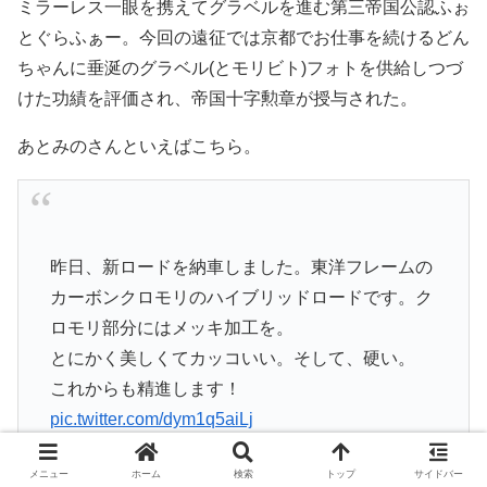
ミラーレス一眼を携えてグラベルを進む第三帝国公認ふぉ
とぐらふぁー。今回の遠征では京都でお仕事を続けるどん
ちゃんに垂涎のグラベル(とモリビト)フォトを供給しつづ
けた功績を評価され、帝国十字勲章が授与された。
あとみのさんといえばこちら。
昨日、新ロードを納車しました。東洋フレームの
カーボンクロモリのハイブリッドロードです。ク
ロモリ部分にはメッキ加工を。
とにかく美しくてカッコいい。そして、硬い。
これからも精進します！
pic.twitter.com/dym1q5aiLj
メニュー
ホーム
検索
トップ
サイドバー