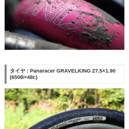
タイヤ : Panaracer GRAVELKING 27.5×1.90
(650B×48c)