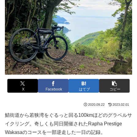
X
Facebook
はてブ
コピー
2020.09.22
2023.02.01
鯖街道から若狭湾をぐるっと回る100kmほどのグラベルサ
イクリング。奇しくも同日開催されたRapha Prestige
Wakasaのコースを一部逆走した一日の記録。