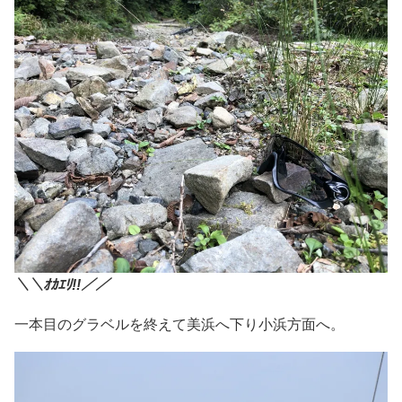
＼＼ｵｶｴﾘ!!／／
一本目のグラベルを終えて美浜へ下り小浜方面へ。