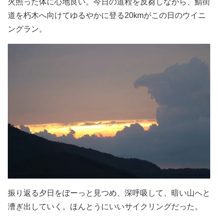
火照った体に心地良い。今日の道程を反芻しながら、鯖街
道を朽木へ向けてゆるやかに登る20kmがこの日のウイニ
ングラン。
振り返る夕日をぼーっと見つめ、深呼吸して、暗い山へと
漕ぎ出していく。ほんとうにいいサイクリングだった。