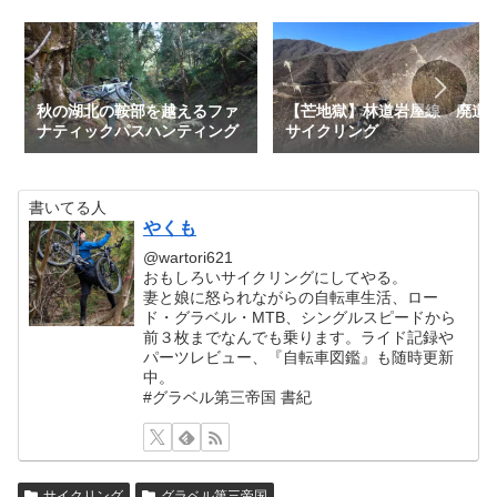
秋の湖北の鞍部を越えるファ
【芒地獄】林道岩屋線 廃道
ナティックパスハンティング
サイクリング
書いてる人
やくも
@wartori621
おもしろいサイクリングにしてやる。
妻と娘に怒られながらの自転車生活、ロー
ド・グラベル・MTB、シングルスピードから
前３枚までなんでも乗ります。ライド記録や
パーツレビュー、『自転車図鑑』も随時更新
中。
#グラベル第三帝国 書紀
サイクリング
グラベル第三帝国