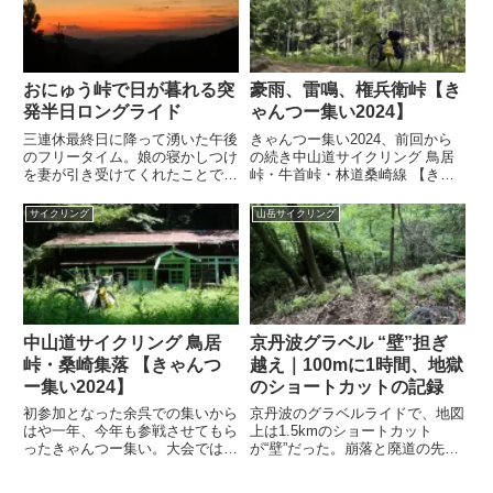
おにゅう峠で日が暮れる突
豪雨、雷鳴、権兵衛峠【き
発半日ロングライド
ゃんつー集い2024】
三連休最終日に降って湧いた午後
きゃんつー集い2024、前回から
のフリータイム。娘の寝かしつけ
の続き中山道サイクリング 鳥居
を妻が引き受けてくれたことで門
峠・牛首峠・林道桑崎線 【きゃ
限解除となり、ということは夜ま
んつー集い2024】集いの朝集い
でおよそ12時間を自由に使え
２日目の朝。目を開けると緑のテ
サイクリング
山岳サイクリング
る。さあどうしようか。最近ロン
ントの中。数秒のフリーズ、伸び
グ&ナイトライドってやつをめっ
をしてリブート。暑くもなく、寒
きりやってなかったので、とりあ
くもなく、爽やかな空気。そ...
え...
中山道サイクリング 鳥居
京丹波グラベル “壁”担ぎ
峠・桑崎集落 【きゃんつ
越え｜100mに1時間、地獄
ー集い2024】
のショートカットの記録
初参加となった余呉での集いから
京丹波のグラベルライドで、地図
はや一年、今年も参戦させてもら
上は1.5kmのショートカット
ったきゃんつー集い。大会ではな
が“壁”だった。崩落と廃道の先に
い、ただのイベントでもない、こ
斜度70%級の斜面、100mに1時
の「集い」という唯一無二の時空
間。担ぎ突破の顛末をGPX付き