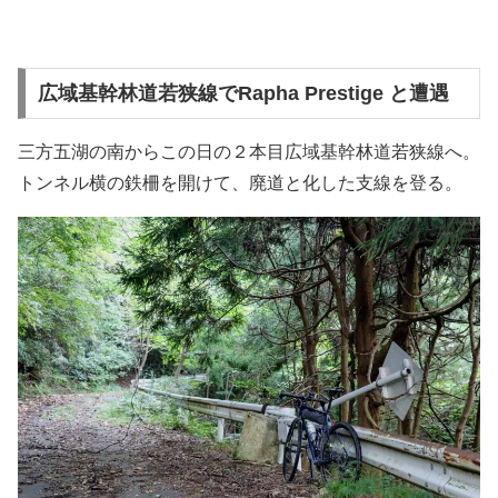
広域基幹林道若狭線でRapha Prestige と遭遇
三方五湖の南からこの日の２本目広域基幹林道若狭線へ。
トンネル横の鉄柵を開けて、廃道と化した支線を登る。