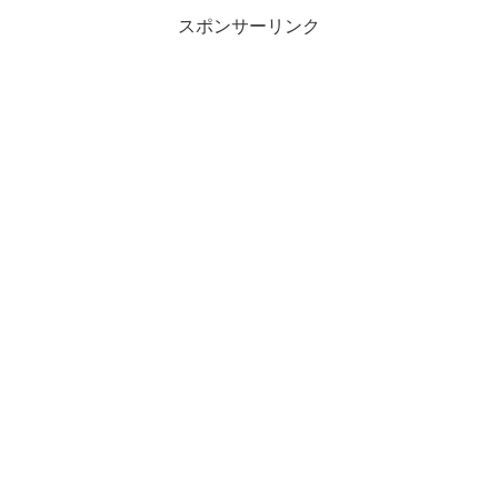
間については昨年の記事や主宰で
で記録。
スポンサーリンク
ある醍醐漫の記録を参照された
し。Road to Tudoi昨...