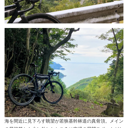
海を間近に見下ろす眺望が若狭基幹林道の真骨頂。メイン