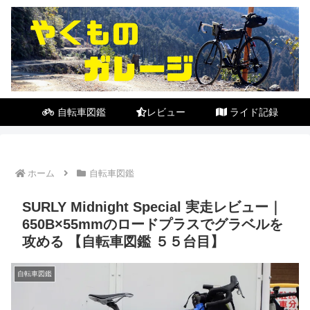
自転車図鑑
レビュー
ライド記録
ホーム
自転車図鑑
SURLY Midnight Special 実走レビュー｜
650B×55mmのロードプラスでグラベルを
攻める 【自転車図鑑 ５５台目】
自転車図鑑