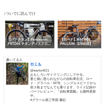
↓ついでに読んでけ
【パナチタン】Panasonic
【ロード】MATHOT
FRTD04 チタンディスクロー
PALLIUM 【29台目】
ド 【58台目】
書いてる人
やくも
@wartori621
おもしろいサイクリングにしてやる。
妻と娘に怒られながらの自転車生活、ロー
ド・グラベル・MTB、シングルスピードから
前３枚までなんでも乗ります。ライド記録や
パーツレビュー、『自転車図鑑』も随時更新
中。
#グラベル第三帝国 書紀