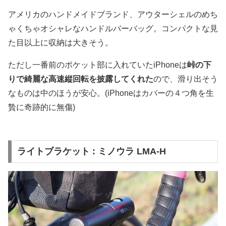
アメリカのハンドメイドブランド、アウターシェルのめち
ゃくちゃオシャレなハンドルバーバッグ。コンパクトな見
た目以上に収納は大きそう。
ただし一番前のポケット部に入れていたiPhoneは
峠の下
りで綺麗な高速縦回転を披露してくれた
ので、滑り出そう
なものは中のほうが安心。(iPhoneはカバーの４つ角を生
贄に奇跡的に無傷)
ライトブラケット : ミノウラ LMA-H