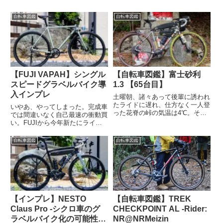
自転車図鑑
自転車図鑑
【FUJI VAPAH】シングル
【自転車図鑑】富士砂利
スピードグラベルバイク導
1.3 【65台目】
入インプレ
土曜朝、諸々あって後輩に誘われ
たライドに遅れ、仕方なく一人登
いやあ、やってしまった。完成車
った花脊の峠の気温は4℃。そこ
では間違いなく自己最速の衝動買
にどこかで見覚えのあるカラフル
い。FUJIから今年新たにライン
なJARIが一台。「もしかし
ナップされたシングルスピードグ
て…」と話しかけてくださった乗
ラベルバイク VAPAH、導入で
自転車図鑑
自転車図鑑
り手と思しきサイクリストはその
す。店頭受取限定 フジ FUJI
名も富士砂利1.3@kyotor...
VAPAH ヴェイパー 2024 クロス
バイク スポ...
【インプレ】NESTO
【自転車図鑑】TREK
Claus Pro -シクロ車のグ
CHECKPOINT AL -Rider:
ラベルバイク化の可能性に
NR@NRMeizin