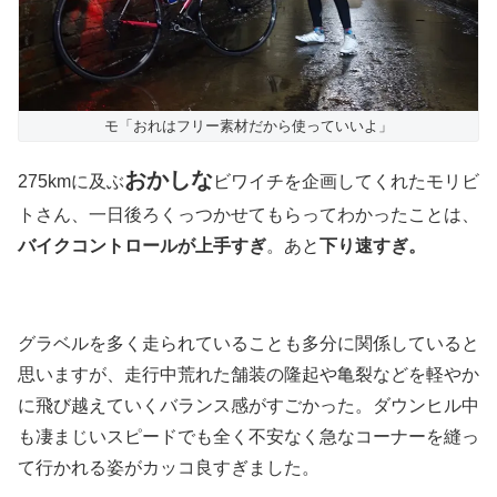
モ「おれはフリー素材だから使っていいよ」
おかしな
275kmに及ぶ
ビワイチを企画してくれたモリビ
トさん、一日後ろくっつかせてもらってわかったことは、
バイクコントロールが上手すぎ
。あと
下り速すぎ。
グラベルを多く走られていることも多分に関係していると
思いますが、走行中荒れた舗装の隆起や亀裂などを軽やか
に飛び越えていくバランス感がすごかった。ダウンヒル中
も凄まじいスピードでも全く不安なく急なコーナーを縫っ
て行かれる姿がカッコ良すぎました。