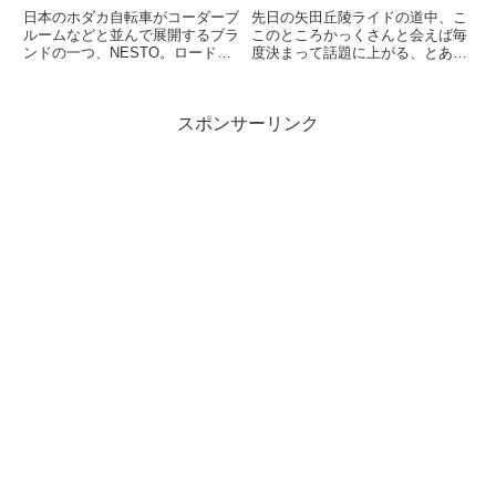
ついて
日本のホダカ自転車がコーダーブ
先日の矢田丘陵ライドの道中、こ
ルームなどと並んで展開するブラ
このところかっくさんと会えば毎
ンドの一つ、NESTO。ロードか
度決まって話題に上がる、とある
らMTBまでカバーする手広いラ
サイクリング計画の話になった。
インナップの中から、Claus Pro
それは関西有数の某山域を海から
というシクロクロス用のモデルを
長い未舗装林道と半日はかかりそ
スポンサーリンク
サイクリングのために導入した。
うなハードな担ぎで突破してみよ
フレームセットの販売...
うというもの。二人で一緒に計
画...