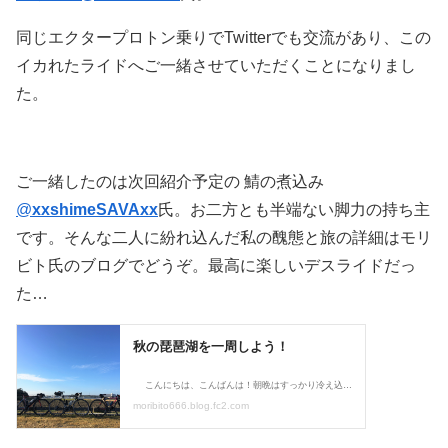
同じエクタープロトン乗りでTwitterでも交流があり、この
イカれたライドへご一緒させていただくことになりまし
た。
ご一緒したのは次回紹介予定の 鯖の煮込み
@
xxshimeSAVAxx
氏。お二方とも半端ない脚力の持ち主
です。そんな二人に紛れ込んだ私の醜態と旅の詳細はモリ
ビト氏のブログでどうぞ。最高に楽しいデスライドだっ
た…