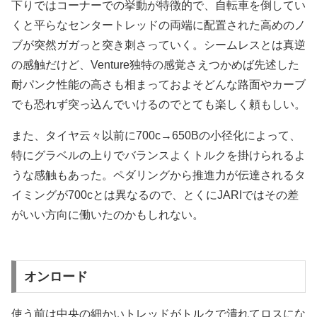
下りではコーナーでの挙動が特徴的で、自転車を倒してい
くと平らなセンタートレッドの両端に配置された高めのノ
ブが突然ガガっと突き刺さっていく。シームレスとは真逆
の感触だけど、Venture独特の感覚さえつかめば先述した
耐パンク性能の高さも相まっておよそどんな路面やカーブ
でも恐れず突っ込んでいけるのでとても楽しく頼もしい。
また、タイヤ云々以前に700c→650Bの小径化によって、
特にグラベルの上りでバランスよくトルクを掛けられるよ
うな感触もあった。ペダリングから推進力が伝達されるタ
イミングが700cとは異なるので、とくにJARIではその差
がいい方向に働いたのかもしれない。
オンロード
使う前は中央の細かいトレッドがトルクで潰れてロスにな