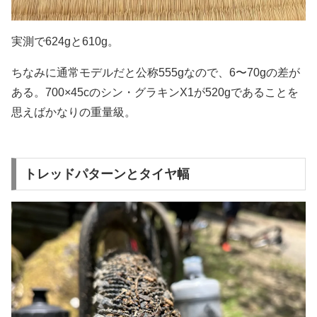
実測で624gと610g。
ちなみに通常モデルだと公称555gなので、6〜70gの差が
ある。700×45cのシン・グラキンX1が520gであることを
思えばかなりの重量級。
トレッドパターンとタイヤ幅