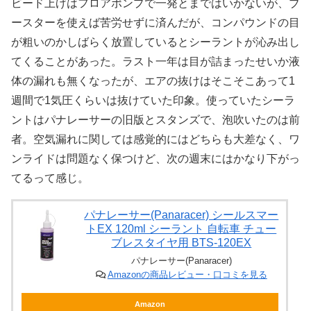
ビード上げはフロアポンプで一発とまではいかないが、ブ
ースターを使えば苦労せずに済んだが、コンパウンドの目
が粗いのかしばらく放置しているとシーラントが沁み出し
てくることがあった。ラスト一年は目が詰まったせいか液
体の漏れも無くなったが、エアの抜けはそこそこあって1
週間で1気圧くらいは抜けていた印象。使っていたシーラ
ントはパナレーサーの旧版とスタンズで、泡吹いたのは前
者。空気漏れに関しては感覚的にはどちらも大差なく、ワ
ンライドは問題なく保つけど、次の週末にはかなり下がっ
てるって感じ。
パナレーサー(Panaracer) シールスマー
トEX 120ml シーラント 自転車 チュー
ブレスタイヤ用 BTS-120EX
パナレーサー(Panaracer)
Amazonの商品レビュー・口コミを見る
Amazon