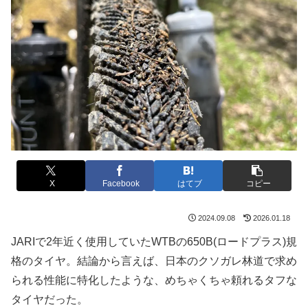
X
Facebook
はてブ
コピー
2024.09.08
2026.01.18
JARIで2年近く使用していたWTBの650B(ロードプラス)規
格のタイヤ。結論から言えば、日本のクソガレ林道で求め
られる性能に特化したような、めちゃくちゃ頼れるタフな
タイヤだった。