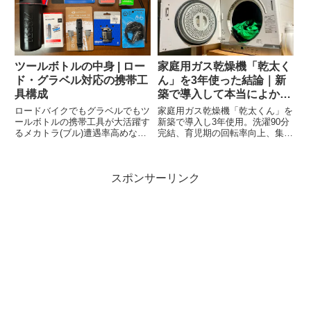
イク、J20...
オリティを大きく左右することを
知った。が、そういえば靴下に
は...
ツールボトルの中身 | ロー
家庭用ガス乾燥機「乾太く
ド・グラベル対応の携帯工
ん」を3年使った結論｜新
具構成
築で導入して本当によかっ
た理由と欠点
ロードバイクでもグラベルでもツ
家庭用ガス乾燥機「乾太くん」を
ールボトルの携帯工具が大活躍す
新築で導入し3年使用。洗濯90分
るメカトラ(ブル)遭遇率高めな自
完結、育児期の回転率向上、集塵
分が15年以上サイクリストをや
力やGORE-TEX手入れまで、リ
ってきた中で取捨選択(or適者生
アルなメリットと設置の欠点を正
存)してきた現状の愛用アイテム
直に解説。
スポンサーリンク
をまとめて紹介する。なんで今さ
らこんな記事書いてるかって...