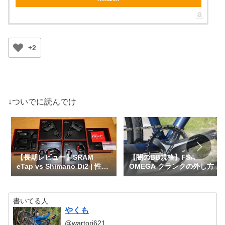
+2
↓ついでに読んでけ
【長期レビュー】SRAM
【闇のBB規格】FSA
eTap vs Shimano Di2 | 性能
OMEGA クランクの外し方 -
比較や互換性など
MegaEvo BB386EVO –
書いてる人
やくも
@wartori621