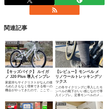
関連記事
自転車図鑑
レビュー
【キッズバイク】 ルイガ
【レビュー】モンベル メ
ノ J20 Plus 導入インプレ
リノウールトレッキングソ
ックス
家庭持ちサイクリストがなんの後
ろめたさもなく増車できる唯一の
この冬サイクリングに導入したモ
機会がやってきたので、ここで胸
ンベルの靴下がいい感じなので導
を張って紹介しておく。娘の次な
入インプレ。定番モンベルのメリ
る一台に、選ばれたのはルイガノ
ノウールトレッキングソックス。
でした。LOUIS GARNEAU J20
数年前にウィンターシューズを導
レビュー
家づくり
Plusルイガノのジュニアクロスバ
入し、冬の足元の温さはライドク