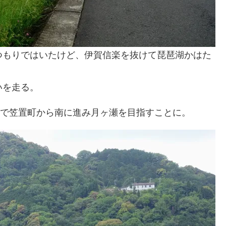
つもりではいたけど、伊賀信楽を抜けて琵琶湖かはた
いを走る。
ので笠置町から南に進み月ヶ瀬を目指すことに。