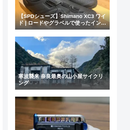
【SPDシューズ】Shimano XC3 ワイ
ド | ロードやグラベルで使ったインプ
レ
寒波襲来 奈良最奥の山小屋サイクリ
ング