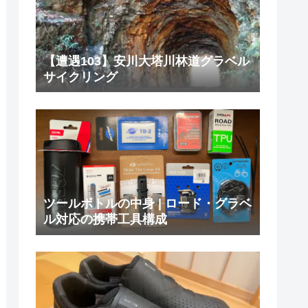
【遭遇103】安川大塔川林道グラベル
サイクリング
ツールボトルの中身 | ロード・グラベ
ル対応の携帯工具構成