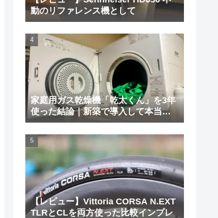
動のリファレンス機として
家庭用ガス乾燥機「乾太くん」を3年
使った結論｜新築で導入して本当に
よかった理由と欠点
【レビュー】Vittoria CORSA N.EXT
TLRとCLを両方使った比較インプレ