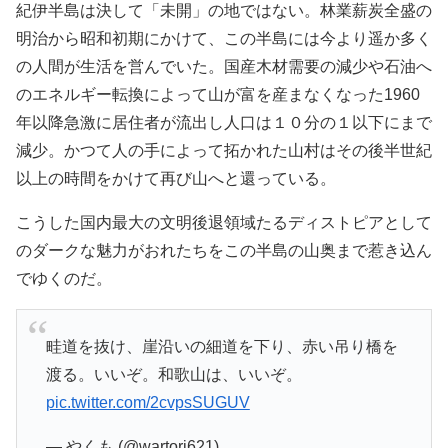
紀伊半島は決して「未開」の地ではない。林業薪炭全盛の
明治から昭和初期にかけて、この半島には今より遥か多く
の人間が生活を営んでいた。国産木材需要の減少や石油へ
のエネルギー転換によって山が富を産まなくなった1960
年以降急激に居住者が流出し人口は１０分の１以下にまで
減少。かつて人の手によって拓かれた山村はその後半世紀
以上の時間をかけて再び山へと還っている。
こうした国内最大の文明後退領域たるディストピアとして
のダークな魅力がおれたちをこの半島の山奥まで惹き込ん
でゆくのだ。
畦道を抜け、崖沿いの細道を下り、赤い吊り橋を
渡る。いいぞ。和歌山は、いいぞ。
pic.twitter.com/2cvpsSUGUV
— やくも (@wartori621)