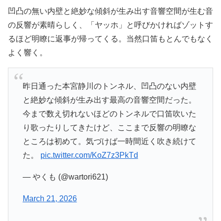
凹凸の無い内壁と絶妙な傾斜が生み出す音響空間が生む音
の反響が素晴らしく、「ヤッホ」と呼びかければゾットす
るほど明瞭に返事が帰ってくる。当然口笛もとんでもなく
よく響く。
昨日通った本宮静川のトンネル、凹凸のない内壁
と絶妙な傾斜が生み出す最高の音響空間だった。
今まで数え切れないほどのトンネルで口笛吹いた
り歌ったりしてきたけど、ここまで反響の明瞭な
ところは初めて。気づけば一時間近く吹き続けて
た。
pic.twitter.com/KoZ7z3PkTd
— やくも (@wartori621)
March 21, 2026