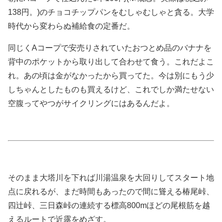
138円。)のチョコチップパンをむしゃむしゃと貪る。大学
時代から変わらぬ補給食の定番だ。
同じくAコープで安売りされていたおつとめ品のバナナを
背中のポケットから取り出して合わせて食う。これだよこ
れ。あの頃は金がなかったから買ってた。今は別にもう少
しちゃんとしたものも買えるけど、これでしか満たせない
空腹ってやつがサイクリングにはあるんだよ。
そのまま大塔川を下れば川湯温泉を大回りしてスタート地
点に戻れるが、まだ時間もあったので間に聳える椿尾峠、
四辻峠、三日森峠の連続する標高800mほどの尾根筋を越
えるルートで近露をめざす。