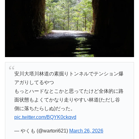
安川大塔川林道の素掘りトンネルでテンション爆
アガりしてるやつ
もっとハードなとこかと思ってたけど全体的に路
面状態もよくてかなり走りやすい林道(ただし谷
側に落ちたらしぬ)だった。
pic.twitter.com/BQYK0ckqyd
— やくも (@wartori621)
March 26, 2026