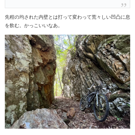
先程の均された内壁とは打って変わって荒々しい凹凸に息
を飲む。かっこいいなあ。