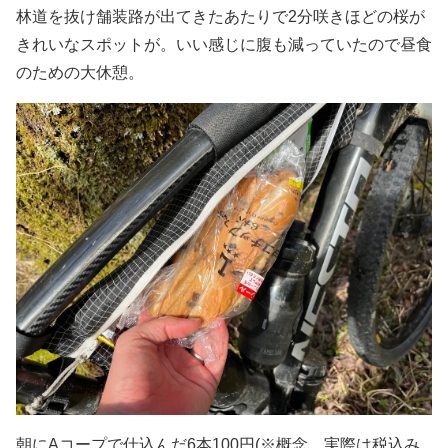
林道を抜け舗装路が出てきたあたりで2分咲きほどの桜が
きれいなスポットが。いい感じに腹も減っていたので昼食
のための大休憩。
朝にAコープで仕込んだ6本100円(※概念。実際は税込み