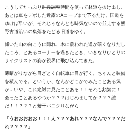
こうしてたっぷり
乱数調整
時間を使って林道を抜け出し、
あとは車をデポした近露のAコープまで下るだけ。国道を
ゆけば早いが、それじゃなんとも味気ないので並走する熊
野古道沿いの集落をたどる旧道をゆく。
傾いた山の向こうに隠れ、木に覆われた道が暗くなりだし
たころ、とあるコーナーを過ぎたとき、いきなりひとりの
サイクリストの姿が視界に飛び込んできた。
薄暗がりながら目ざとく自転車に目が行く。ちゃんと装備
を積んでる。というか、なんかどこかでみたことある気
が…いや、これ絶対に見たことある！！それも頻繁に！！
会ったことあるやつか？？？はじめましてか？？？誰
だ！！？？？と若干パニクりながら
「うおおおおお！！！え？？？あれ？？？なんで？？？だ
れ？？？？」