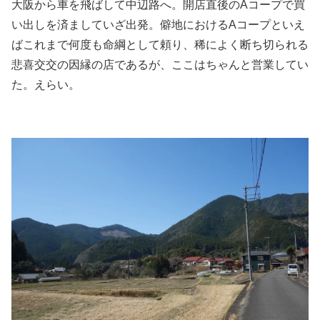
大阪から車を飛ばして中辺路へ。開店直後のAコープで買
い出しを済ましていざ出発。僻地におけるAコープといえ
ばこれまで何度も命綱として頼り、稀によく断ち切られる
悲喜交交の因縁の店であるが、ここはちゃんと営業してい
た。えらい。