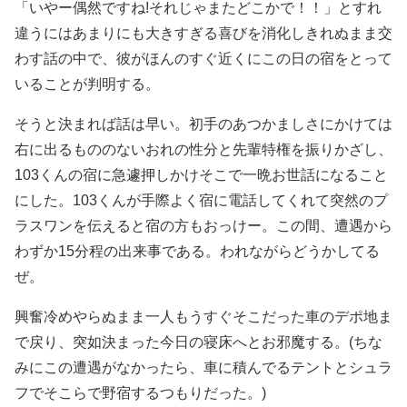
「いやー偶然ですね!それじゃまたどこかで！！」とすれ
違うにはあまりにも大きすぎる喜びを消化しきれぬまま交
わす話の中で、彼がほんのすぐ近くにこの日の宿をとって
いることが判明する。
そうと決まれば話は早い。初手のあつかましさにかけては
右に出るもののないおれの性分と先輩特権を振りかざし、
103くんの宿に急遽押しかけそこで一晩お世話になること
にした。103くんが手際よく宿に電話してくれて突然のプ
ラスワンを伝えると宿の方もおっけー。この間、遭遇から
わずか15分程の出来事である。われながらどうかしてる
ぜ。
興奮冷めやらぬまま一人もうすぐそこだった車のデポ地ま
で戻り、突如決まった今日の寝床へとお邪魔する。(ちな
みにこの遭遇がなかったら、車に積んでるテントとシュラ
フでそこらで野宿するつもりだった。)