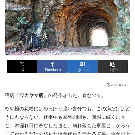
X
Facebook
はてブ
コピー
2026.03.28
宿痾「
ワカヤマ病
」の発作が出た。春なので。
杉や檜の花粉にはめっぽう強い自分でも、この病だけはど
うにもならない。仕事中も家事の間も、無限に続く山々
と、木漏れ日に苔むした道と、崩れ落ちた家屋と、かろう
じてかかるだけの朽ちた橋が代わる代わる脳裏に浮かび上