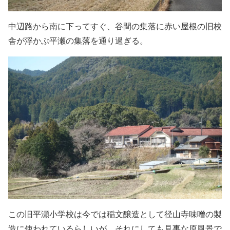
中辺路から南に下ってすぐ、谷間の集落に赤い屋根の旧校
舎が浮かぶ平瀬の集落を通り過ぎる。
この旧平瀬小学校は今では稲文醸造として径山寺味噌の製
造に使われているらしいが、それにしても見事な原風景で