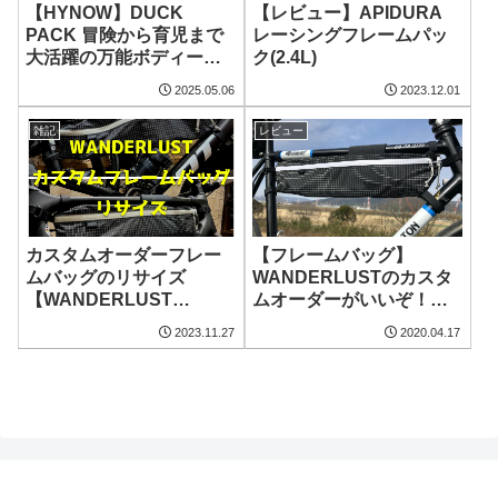
【HYNOW】DUCK
【レビュー】APIDURA
PACK 冒険から育児まで
レーシングフレームパッ
大活躍の万能ボディーバ
ク(2.4L)
ッグ
2025.05.06
2023.12.01
雑記
レビュー
カスタムオーダーフレー
【フレームバッグ】
ムバッグのリサイズ
WANDERLUSTのカスタ
【WANDERLUST
ムオーダーがいいぞ！と
BLADE】
いうお話
2023.11.27
2020.04.17